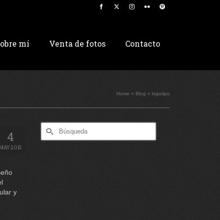
obre mí
Venta de fotos
Contacto
Home
»
Blog
»
logotipo
Buscar
4
por:
MAY 2015
seño
l
ular y