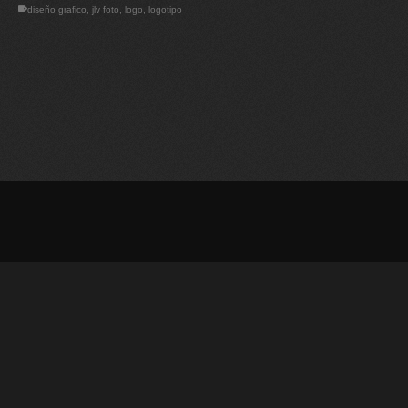
diseño grafico
,
jlv foto
,
logo
,
logotipo