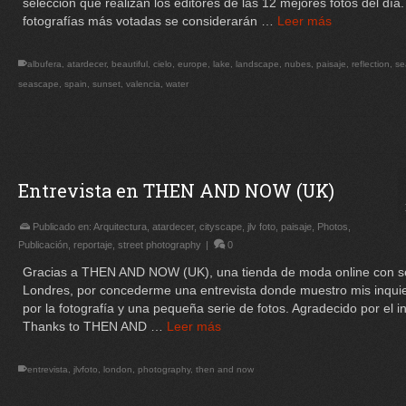
selección que realizan los editores de las 12 mejores fotos del día.
fotografías más votadas se considerarán …
Leer más
albufera
,
atardecer
,
beautiful
,
cielo
,
europe
,
lake
,
landscape
,
nubes
,
paisaje
,
reflection
,
se
seascape
,
spain
,
sunset
,
valencia
,
water
Entrevista en THEN AND NOW (UK)
Publicado en:
Arquitectura
,
atardecer
,
cityscape
,
jlv foto
,
paisaje
,
Photos
,
Publicación
,
reportaje
,
street photography
|
0
Gracias a THEN AND NOW (UK), una tienda de moda online con s
Londres, por concederme una entrevista donde muestro mis inqui
por la fotografía y una pequeña serie de fotos. Agradecido por el in
Thanks to THEN AND …
Leer más
entrevista
,
jlvfoto
,
london
,
photography
,
then and now