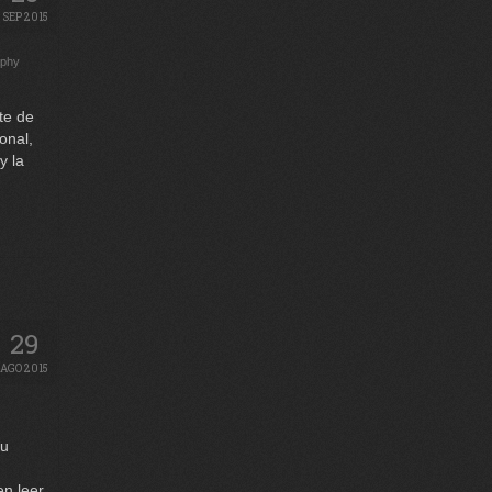
SEP 2015
aphy
te de
onal,
y la
29
AGO 2015
su
en leer