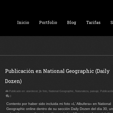
Inicio
Portfolio
Blog
Tarifas
S
Publicación en National Geographic (Daily
Dozen)
Publicado en:
atardecer
,
jlv foto
,
National Geographic
,
Naturaleza
,
paisaje
,
Publicació
0
Contento por haber sido incluida mi foto «L´Albufera» en National
Geographic online dentro de su sección Daily Dozen del día 30, u