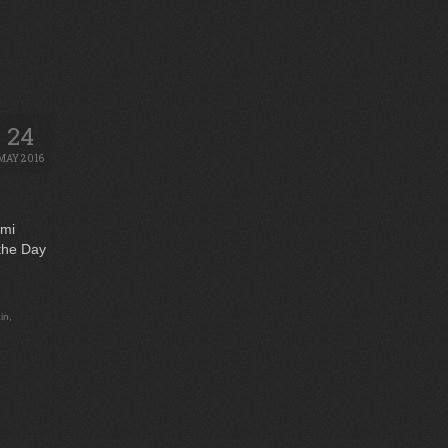
24
MAY 2016
 mi
 the Day
in
,