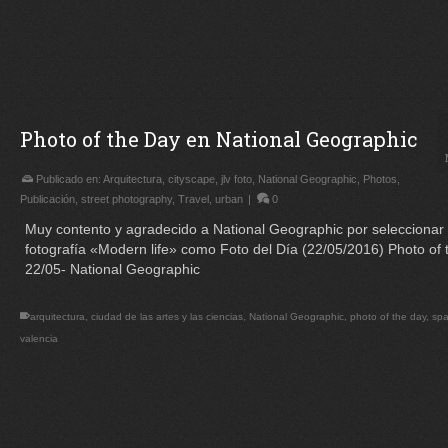
Photo of the Day en National Geographic
Publicado en:
Arquitectura
,
cityscape
,
jlv foto
,
National Geographic
,
Photos
,
Publicación
,
street photography
,
Travel
,
urban
|
0
Muy contento y agradecido a National Geographic por seleccionar
fotografía «Modern life» como Foto del Día (22/05/2016) Photo of
22/05- National Geographic
arquitectura
,
ciudad de las artes y las ciencias
,
National Geographic
,
photo of the day
,
spa
valencia