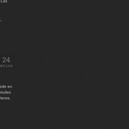
 Las
a
,
24
NOV 2016
ede en
etudes
teres.