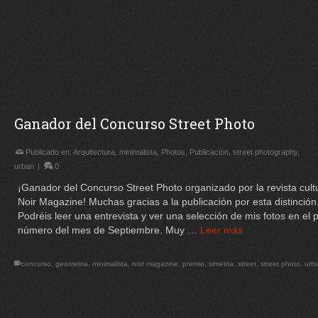
Ganador del Concurso Street Photo
Publicado en:
Arquitectura
,
minimalista
,
Photos
,
Publicación
,
street photography
,
urban
|
0
¡Ganador del Concurso Street Photo organizado por la revista cult
Noir Magazine! Muchas gracias a la publicación por esta distinción
Podréis leer una entrevista y ver una selección de mis fotos en el 
número del mes de Septiembre. Muy …
Leer más
concurso
,
geometria
,
minimalista
,
noir magazine
,
premio
,
simetria
,
street
,
street photo
,
urb