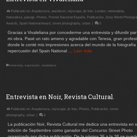
Publicado en:
Arquitectura
,
atardecer
,
cityscape
,
jlv foto
,
London
,
minimalista
,
Naturaleza
,
paisaje
,
Photos
,
Premio Nacional España
,
Publicación
,
Sony World Photogr
Awards
,
Spain National Award
,
street photography
,
urban
|
0
Gracias a Vivaleliana por concederme una entrevista y difundir par
mi obra. Pasé un rato ameno y agradable con Teresa, gran profesi
donde le conté mis impresiones acerca del mundo de la fotografía 
repercusión del Spain National …
Leer más
entrevista
,
exposición
,
vivaleliana
Entrevista en Noir, Revista Cultural.
Publicado en:
Arquitectura
,
cityscape
,
jlv foto
,
Photos
,
Publicación
,
street
photography
,
urban
|
0
La publicación Noir, Revista Cultural me dedica una entrevista en 
edición de Septiembre como ganador del Concurso Street Photo
organizado por dicha publicación. De la página 36 a la 38 se pued