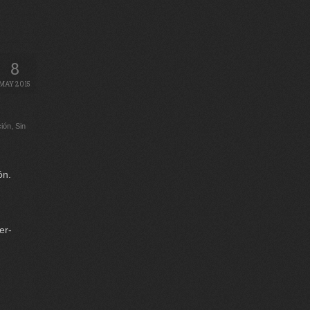
8
MAY 2015
ción
,
Sin
ón.
er-