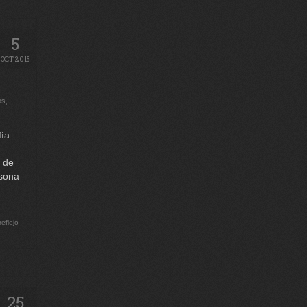
5
OCT 2015
os
,
fía
 de
rsona
reflejo
25