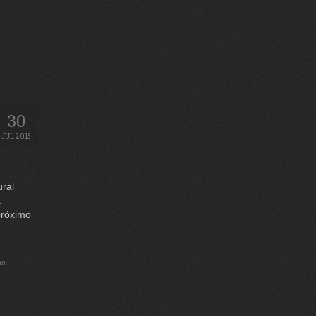
30
JUL 2015
ural
.
próximo
an