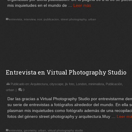
mis inquietudes en el mundo de …
Leer más
entrevista
,
interview
,
noir
,
publicacion
,
street photography
,
urban
Entrevista en Virtual Photography Studio
Publicado en:
Arquitectura
,
cityscape
,
jlv foto
,
London
,
minimalista
,
Publicación
,
urban
|
0
Dar las gracias a Virtual Photography Studio por entrevistarme den
su serie de entrevistas a fotógrafos alrededor del mundo. En ella s
plasman mis inquietudes como fotógrafo además de una recopilac
fotos del género street photography y arquitectura.Muy …
Leer m
entrevista
,
geometry
,
urban
,
virtual photography studio