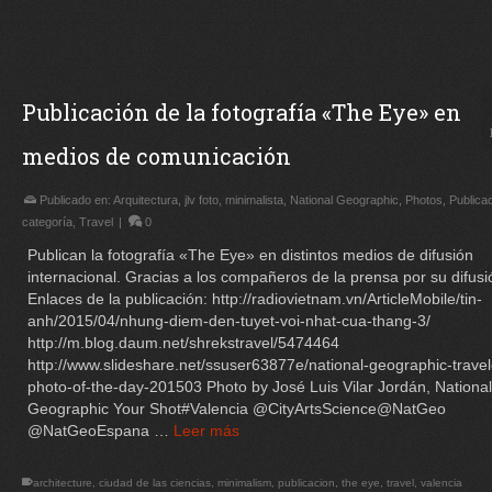
Publicación de la fotografía «The Eye» en
medios de comunicación
Publicado en:
Arquitectura
,
jlv foto
,
minimalista
,
National Geographic
,
Photos
,
Publica
categoría
,
Travel
|
0
Publican la fotografía «The Eye» en distintos medios de difusión
internacional. Gracias a los compañeros de la prensa por su difusi
Enlaces de la publicación: http://radiovietnam.vn/ArticleMobile/tin-
anh/2015/04/nhung-diem-den-tuyet-voi-nhat-cua-thang-3/
http://m.blog.daum.net/shrekstravel/5474464
http://www.slideshare.net/ssuser63877e/national-geographic-travel
photo-of-the-day-201503 Photo by José Luis Vilar Jordán, National
Geographic Your Shot#Valencia @CityArtsScience@NatGeo
@NatGeoEspana …
Leer más
architecture
,
ciudad de las ciencias
,
minimalism
,
publicacion
,
the eye
,
travel
,
valencia