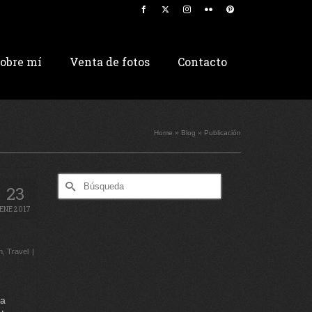
obre mí
Venta de fotos
Contacto
Home
»
Blog
»
Publicación
Buscar
23
por:
ENE 2017
n
,
Travel
|
na