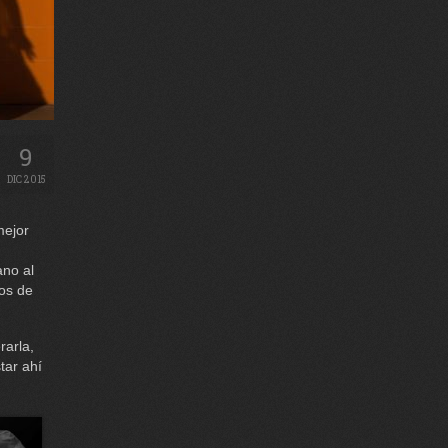
9
DIC 2015
mejor
ano al
tos de
rarla,
tar ahí