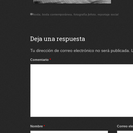
boda
,
boda contemporánea
,
fotografía jlvfoto
,
reportaje social
Deja una respuesta
Tu dirección de correo electrónico no será publicada.
Comentario
*
Nombre
*
Correo el