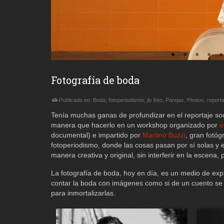
Fotografía de boda
Publicado en:
Boda
,
fotoperiodismo
,
jlv foto
,
Parejas
,
Photos
,
reporta
Tenía muchas ganas de profundizar en el reportaje so
manera que hacerlo en un workshop organizado por
e
documental) e impartido por
Martino Buzzi
, gran fotó
fotoperiodismo, donde las cosas pasan por sí solas y
manera creativa y original, sin interferir en la escena
La fotografía de boda, hoy en día, es un medio de expres
contar la boda con imágenes como si de un cuento se t
para inmortalizarlas.