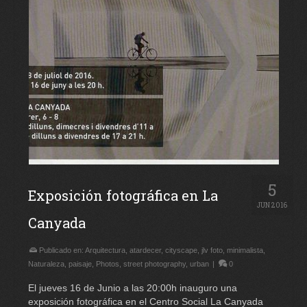
5
Exposición fotográfica en La
JUN 2016
Canyada
Publicado en:
Arquitectura
,
atardecer
,
cityscape
,
jlv foto
,
minimalista
,
Naturaleza
,
paisaje
,
Photos
,
street photography
,
urban
|
0
El jueves 16 de Junio a las 20:00h inauguro una
exposición fotográfica en el Centro Social La Canyada